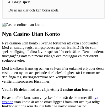
4. Börja spela
Du är nu klar och kan börja spela.
Nya Casino Utan Konto
Nya casinon utan konto i Sverige fortsätter att växa i popularitet.
Med en smidig registreringsprocess genom BankID får du som
spelare tillgång till dina favoritspel snabbt och säkert. Detta moderna
tillvägagångssätt minimerar krångel och möjliggör en mer direkt
spelupplevelse.
Med teknikens framsteg och en strävan efter enkelhet erbjuder dessa
casinon en ny era av spelande där bekvämlighet står i centrum och
där långa registreringsformulär och komplicerade
verifieringsprocesser försvinner!
Vad är fördelen med att välja ett nytt casino utan konto?
En av de fördelarna som vi tycker är bra när det kommer till
nya
casinon
utan konto är att de oftast ligger i framkant och nya roliga
funktioner finns som du inte hittar på något annat casino.