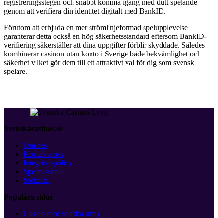
registreringsstegen och snabbt komma igång med dutt spelande
genom att verifiera din identitet digitalt med BankID.
Förutom att erbjuda en mer strömlinjeformad spelupplevelse
garanterar detta också en hög säkerhetsstandard eftersom BankID-
verifiering säkerställer att dina uppgifter förblir skyddade. Således
kombinerar casinon utan konto i Sverige både bekvämlighet och
säkerhet vilket gör dem till ett attraktivt val för dig som svensk
spelare.
Svenskacasinos.se
Om oss
Kontakta oss
Integritetspolicy
Spelmissbruk
Sidkarta
Populära sidor
Casino med snabba uttag