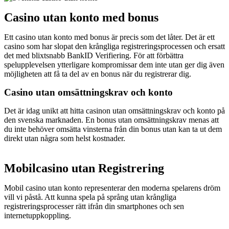
Casino utan konto med bonus
Ett casino utan konto med bonus är precis som det låter. Det är ett
casino som har slopat den krångliga registreringsprocessen och ersatt
det med blixtsnabb BankID Verifiering. För att förbättra
spelupplevelsen ytterligare kompromissar dem inte utan ger dig även
möjligheten att få ta del av en bonus när du registrerar dig.
Casino utan omsättningskrav och konto
Det är idag unikt att hitta casinon utan omsättningskrav och konto på
den svenska marknaden. En bonus utan omsättningskrav menas att
du inte behöver omsätta vinsterna från din bonus utan kan ta ut dem
direkt utan några som helst kostnader.
Mobilcasino utan Registrering
Mobil casino utan konto representerar den moderna spelarens dröm
vill vi påstå. Att kunna spela på språng utan krångliga
registreringsprocesser rätt ifrån din smartphones och sen
internetuppkoppling.