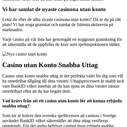
Vi har samlat de nyaste casinona utan konto
Letar du efter de allra nyaste casinona utan konto? Då är du på rätt
plats! Vi har noga granskat och samlat de främsta aktörerna på
marknaden.
Varje casino på vår lista har genomgått en noggrann granskning för
att säkerställa att de uppfyller de krav som spelinspektionen ställer.
Casino utan Konto Snabba Uttag
Casino utan konto snabba uttag är det perfekta valet för dig som vill
ha omedelbar tillgång till dina vinster. Uttagsprocessen är snabb tack
vare BankID vilket innebär att du kan njuta av dina vinster nästan
omedelbart efter att du har begärt dem.
Vad krävs från att ett casino utan konto för att kunna erbjuda
snabba uttag?
Som tur är kräver den svenska spellicensen att casinon i Sverige
använder BankID vilket säkerställer att dina uttag verifieras
omgående. För det andra behöver casinot även erbjuda snabba