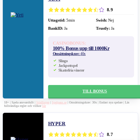
8.9
Uttagstid:
5min
Swish:
Nej
BankID:
Ja
Trustly:
Ja
CASINOBONUS:
100% Bonus upp till 1000Kr
Omsättningskrav:
40x
Slingo
Jackpottspel
Skattefria vinster
TILL BONUS
18+ | Spela ansvarsfullt |
Stödlinjen
|
Spelpaus.se
| Omsättningskrav: 30x | Endast nya spelare | Läs
fullständiga regler och villkor
här
HYPER
8.7