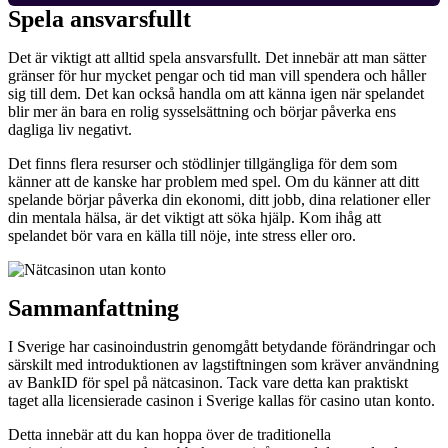
Spela ansvarsfullt
Det är viktigt att alltid spela ansvarsfullt. Det innebär att man sätter
gränser för hur mycket pengar och tid man vill spendera och håller
sig till dem. Det kan också handla om att känna igen när spelandet
blir mer än bara en rolig sysselsättning och börjar påverka ens
dagliga liv negativt.
Det finns flera resurser och stödlinjer tillgängliga för dem som
känner att de kanske har problem med spel. Om du känner att ditt
spelande börjar påverka din ekonomi, ditt jobb, dina relationer eller
din mentala hälsa, är det viktigt att söka hjälp. Kom ihåg att
spelandet bör vara en källa till nöje, inte stress eller oro.
Sammanfattning
I Sverige har casinoindustrin genomgått betydande förändringar och
särskilt med introduktionen av lagstiftningen som kräver användning
av BankID för spel på nätcasinon. Tack vare detta kan praktiskt
taget alla licensierade casinon i Sverige kallas för casino utan konto.
Detta innebär att du kan hoppa över de traditionella